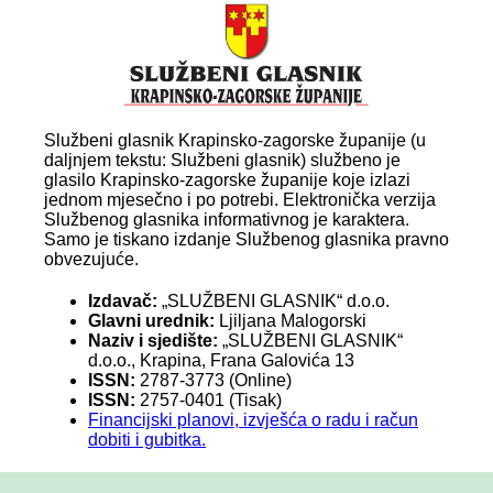
Službeni glasnik Krapinsko-zagorske županije (u
daljnjem tekstu: Službeni glasnik) službeno je
glasilo Krapinsko-zagorske županije koje izlazi
jednom mjesečno i po potrebi. Elektronička verzija
Službenog glasnika informativnog je karaktera.
Samo je tiskano izdanje Službenog glasnika pravno
obvezujuće.
Izdavač:
„SLUŽBENI GLASNIK“ d.o.o.
Glavni urednik:
Ljiljana Malogorski
Naziv i sjedište:
„SLUŽBENI GLASNIK“
d.o.o., Krapina, Frana Galovića 13
ISSN:
2787-3773 (Online)
ISSN:
2757-0401 (Tisak)
Financijski planovi, izvješća o radu i račun
dobiti i gubitka.