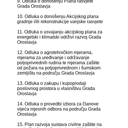
9. Odluka o donošenju Plana rasvjete
Grada Oroslavja
10. Odluka o donošenju Akcijskog plana
gradnje i/ili rekonstrukcije vanjske rasvjete
11. Odluka o usvajanju akcijskog plana za
energetski i klimatski održivi razvoj Grada
Oroslavja
12. Odluka o agrotehničkim mjerama,
mjerama za uređivanje i održavanje
poljoprivrednih rudina te mjerama zaštite
od požara na poljoprivrednom i šumskom
zemljištu na području Grada Oroslavja
13. Odluka o zakupu i kupoprodaji
poslovnog prostora u vlasništvu Grada
Oroslavja
14. Odluka o provedbi izbora za članove
vijeća mjesnih odbora na području Grada
Oroslavja
15. Plan razvoja sustava civilne zaštite na