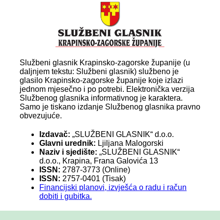
Službeni glasnik Krapinsko-zagorske županije (u
daljnjem tekstu: Službeni glasnik) službeno je
glasilo Krapinsko-zagorske županije koje izlazi
jednom mjesečno i po potrebi. Elektronička verzija
Službenog glasnika informativnog je karaktera.
Samo je tiskano izdanje Službenog glasnika pravno
obvezujuće.
Izdavač:
„SLUŽBENI GLASNIK“ d.o.o.
Glavni urednik:
Ljiljana Malogorski
Naziv i sjedište:
„SLUŽBENI GLASNIK“
d.o.o., Krapina, Frana Galovića 13
ISSN:
2787-3773 (Online)
ISSN:
2757-0401 (Tisak)
Financijski planovi, izvješća o radu i račun
dobiti i gubitka.